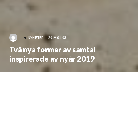
NYHETER
2019-01-03
Två nya former av samtal
inspirerade av nyår 2019
Go Monday har sedan länge erbjudit
karriärsamtal: Korta intensiva samtal som
rådgör i en specifik fråga och pågår under 20
minuter. Samtalen har olika teman beroende på
olika behov som personer kan tänkas ha när
det kommer till jobbsök och karriärutveckling.