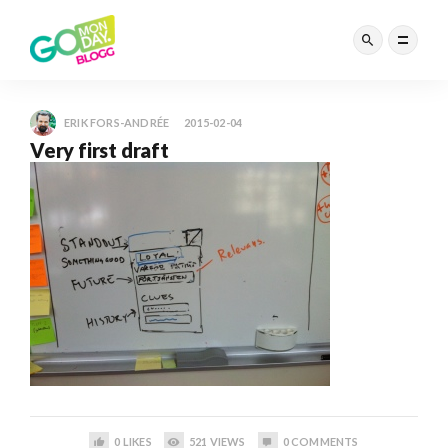
ERIK FORS-ANDRÉE
2015-02-04
Very first draft
0
LIKES
521
VIEWS
0
COMMENTS