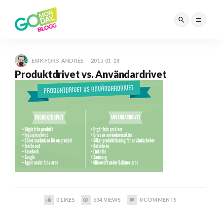
ERIK FORS-ANDRÉE
2015-01-18
Produktdrivet vs. Användardrivet
0
LIKES
534
VIEWS
0
COMMENTS