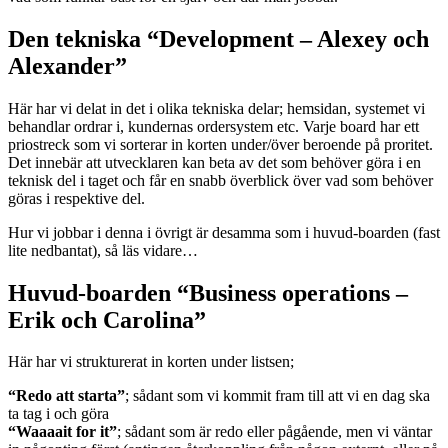
Den tekniska “Development – Alexey och
Alexander”
Här har vi delat in det i olika tekniska delar; hemsidan, systemet vi
behandlar ordrar i, kundernas ordersystem etc. Varje board har ett
priostreck som vi sorterar in korten under/över beroende på proritet.
Det innebär att utvecklaren kan beta av det som behöver göra i en
teknisk del i taget och får en snabb överblick över vad som behöver
göras i respektive del.
Hur vi jobbar i denna i övrigt är desamma som i huvud-boarden (fast
lite nedbantat), så läs vidare…
Huvud-boarden “Business operations –
Erik och Carolina”
Här har vi strukturerat in korten under listsen;
“Redo att starta”
; sådant som vi kommit fram till att vi en dag ska
ta tag i och göra
“Waaaait for it”
; sådant som är redo eller pågående, men vi väntar