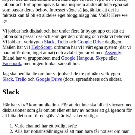
jobbar och förhoppningsvis kunna inspirera andra att hitta egna sätt
som passar deras behov. Intresset växte så jag tänkte att det ju
faktiskt kan få bli ett alldeles eget blogginlägg här. Voilá! Here we
go…
Vi jobbar helt digitalt och har under flera år byggt upp ett sätt att
jobba som passar oss och som ger den ordning och reda vi behöver.
Vi jobbar i verktygen
Slack
,
Trello
och
Google Drive
dagligen.
Mailen har vi i
HelpScout
, ordrarna har vi i vårt egna system (där vi
bara utför dem, inget annat) och avtal signerar vi med
Assently
.
Ibland har vi gruppmöten med
Google Hangout
,
Skype
eller
Facebook
, men ingen funkar särskilt bra.
Jag ska berätta lite om hur vi jobbar i de tre primära verktygen
Slack
,
Trello
och
Google Drive
(docs, spreadsheets och slides).
Slack
Här har vi
all
kommunikation. För att det inte ska bli ett virrvarr med
diskussioner som går omlott eller ett hav av notiser att gå igenom för
att hitta det som rör en själv så är två saker viktiga:
Varje channel har ett tydligt syfte
Alla har notisinställningar så att man bara får notiser om man