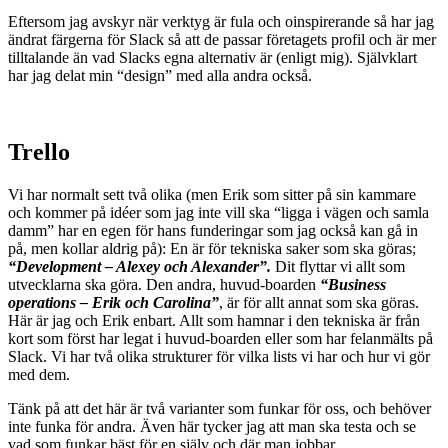
Eftersom jag avskyr när verktyg är fula och oinspirerande så har jag
ändrat färgerna för Slack så att de passar företagets profil och är mer
tilltalande än vad Slacks egna alternativ är (enligt mig). Självklart
har jag delat min “design” med alla andra också.
Trello
Vi har normalt sett två olika (men Erik som sitter på sin kammare
och kommer på idéer som jag inte vill ska “ligga i vägen och samla
damm” har en egen för hans funderingar som jag också kan gå in
på, men kollar aldrig på): En är för tekniska saker som ska göras;
“Development – Alexey och Alexander”.
Dit flyttar vi allt som
utvecklarna ska göra. Den andra, huvud-boarden
“Business
operations – Erik och Carolina”
, är för allt annat som ska göras.
Här är jag och Erik enbart. Allt som hamnar i den tekniska är från
kort som först har legat i huvud-boarden eller som har felanmälts på
Slack. Vi har två olika strukturer för vilka lists vi har och hur vi gör
med dem.
Tänk på att det här är två varianter som funkar för oss, och behöver
inte funka för andra. Även här tycker jag att man ska testa och se
vad som funkar bäst för en själv och där man jobbar.