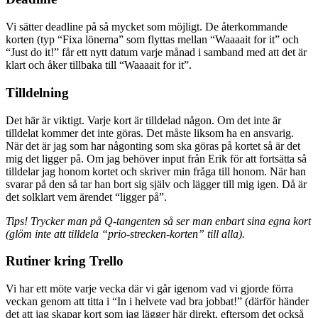
Vi sätter deadline på så mycket som möjligt. De återkommande
korten (typ “Fixa lönerna” som flyttas mellan “Waaaait for it” och
“Just do it!” får ett nytt datum varje månad i samband med att det är
klart och åker tillbaka till “Waaaait for it”.
Tilldelning
Det här är viktigt. Varje kort är tilldelad någon. Om det inte är
tilldelat kommer det inte göras. Det måste liksom ha en ansvarig.
När det är jag som har någonting som ska göras på kortet så är det
mig det ligger på. Om jag behöver input från Erik för att fortsätta så
tilldelar jag honom kortet och skriver min fråga till honom. När han
svarar på den så tar han bort sig själv och lägger till mig igen. Då är
det solklart vem ärendet “ligger på”.
Tips! Trycker man på Q-tangenten så ser man enbart sina egna kort
(glöm inte att tilldela “prio-strecken-korten” till alla).
Rutiner kring Trello
Vi har ett möte varje vecka där vi går igenom vad vi gjorde förra
veckan genom att titta i “In i helvete vad bra jobbat!” (därför händer
det att jag skapar kort som jag lägger här direkt, eftersom det också