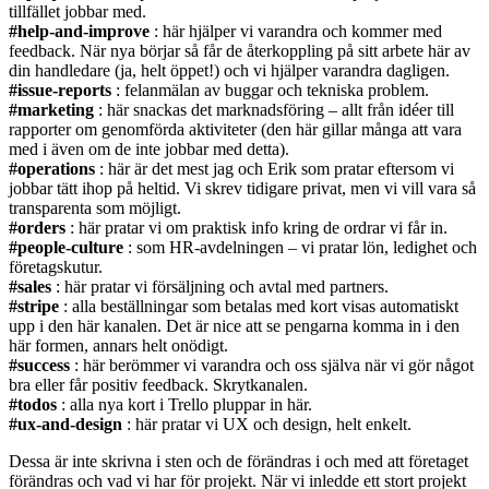
tillfället jobbar med.
#help-and-improve
: här hjälper vi varandra och kommer med
feedback. När nya börjar så får de återkoppling på sitt arbete här av
din handledare (ja, helt öppet!) och vi hjälper varandra dagligen.
#issue-reports
: felanmälan av buggar och tekniska problem.
#marketing
: här snackas det marknadsföring – allt från idéer till
rapporter om genomförda aktiviteter (den här gillar många att vara
med i även om de inte jobbar med detta).
#operations
: här är det mest jag och Erik som pratar eftersom vi
jobbar tätt ihop på heltid. Vi skrev tidigare privat, men vi vill vara så
transparenta som möjligt.
#orders
: här pratar vi om praktisk info kring de ordrar vi får in.
#people-culture
: som HR-avdelningen – vi pratar lön, ledighet och
företagskutur.
#sales
: här pratar vi försäljning och avtal med partners.
#stripe
: alla beställningar som betalas med kort visas automatiskt
upp i den här kanalen. Det är nice att se pengarna komma in i den
här formen, annars helt onödigt.
#success
: här berömmer vi varandra och oss själva när vi gör något
bra eller får positiv feedback. Skrytkanalen.
#todos
: alla nya kort i Trello pluppar in här.
#ux-and-design
: här pratar vi UX och design, helt enkelt.
Dessa är inte skrivna i sten och de förändras i och med att företaget
förändras och vad vi har för projekt. När vi inledde ett stort projekt