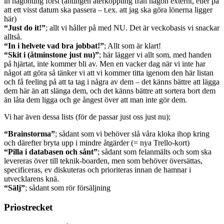
in någonting först (antingen återkoppling från någon externt, eller på
att ett visst datum ska passera – t.ex. att jag ska göra lönerna ligger
här)
“Just do it!”
; allt vi håller på med NU. Det är veckobasis vi snackar
alltså.
“In i helvete vad bra jobbat!”
; Allt som är klart!
“Skit i (åtminstone just nu)”
; här lägger vi allt som, med handen
på hjärtat, inte kommer bli av. Men en vacker dag när vi inte har
något att göra så tänker vi att vi kommer titta igenom den här listan
och få feeling på att ta tag i några av dem – det känns bättre att lägga
dem här än att slänga dem, och det känns bättre att sortera bort dem
än låta dem ligga och ge ångest över att man inte gör dem.
Vi har även dessa lists (för de passar just oss just nu);
“Brainstorma”
; sådant som vi behöver slå våra kloka ihop kring
och därefter bryta upp i mindre åtgärder (= nya Trello-kort)
“Pilla i databasen och sånt”
; sådant som felanmälts och som ska
levereras över till teknik-boarden, men som behöver översättas,
specificeras, ev diskuteras och prioriteras innan de hamnar i
utvecklarens knä.
“Sälj”
; sådant som rör försäljning
Priostrecket