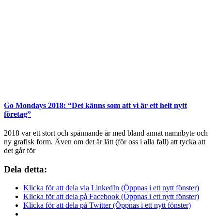
Go Mondays 2018: “Det känns som att vi är ett helt nytt
företag”
2018 var ett stort och spännande år med bland annat namnbyte och
ny grafisk form. Även om det är lätt (för oss i alla fall) att tycka att
det går för
Dela detta:
Klicka för att dela via LinkedIn (Öppnas i ett nytt fönster)
Klicka för att dela på Facebook (Öppnas i ett nytt fönster)
Klicka för att dela på Twitter (Öppnas i ett nytt fönster)