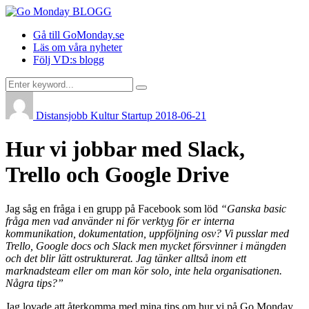
Gå till GoMonday.se
Läs om våra nyheter
Följ VD:s blogg
Distansjobb
Kultur
Startup
2018-06-21
Hur vi jobbar med Slack,
Trello och Google Drive
Jag såg en fråga i en grupp på Facebook som löd
“Ganska basic
fråga men vad använder ni för verktyg för er interna
kommunikation, dokumentation, uppföljning osv? Vi pusslar med
Trello, Google docs och Slack men mycket försvinner i mängden
och det blir lätt ostrukturerat. Jag tänker alltså inom ett
marknadsteam eller om man kör solo, inte hela organisationen.
Några tips?”
Jag lovade att återkomma med mina tips om hur vi på Go Monday