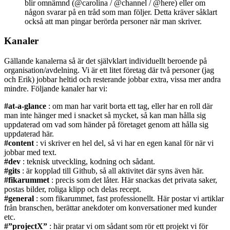
blir omnämnd (@carolina / @channel / @here) eller om
någon svarar på en tråd som man följer. Detta kräver såklart
också att man pingar berörda personer när man skriver.
Kanaler
Gällande kanalerna så är det självklart individuellt beroende på
organisation/avdelning. Vi är ett litet företag där två personer (jag
och Erik) jobbar heltid och resterande jobbar extra, vissa mer andra
mindre. Följande kanaler har vi:
#at-a-glance
: om man har varit borta ett tag, eller har en roll där
man inte hänger med i snacket så mycket, så kan man hålla sig
uppdaterad om vad som händer på företaget genom att hålla sig
uppdaterad här.
#content
: vi skriver en hel del, så vi har en egen kanal för när vi
jobbar med text.
#dev
: teknisk utveckling, kodning och sådant.
#gits
: är kopplad till Github, så all aktivitet där syns även här.
#fikarummet
: precis som det låter. Här snackas det privata saker,
postas bilder, roliga klipp och delas recept.
#general
: som fikarummet, fast professionellt. Här postar vi artiklar
från branschen, berättar anekdoter om konversationer med kunder
etc.
#”projectX”
: här pratar vi om sådant som rör ett projekt vi för