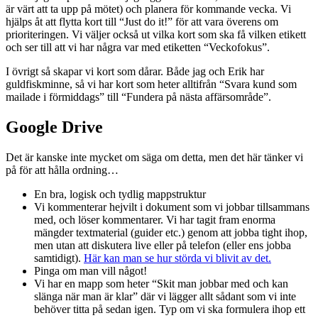
är värt att ta upp på mötet) och planera för kommande vecka. Vi
hjälps åt att flytta kort till “Just do it!” för att vara överens om
prioriteringen. Vi väljer också ut vilka kort som ska få vilken etikett
och ser till att vi har några var med etiketten “Veckofokus”.
I övrigt så skapar vi kort som dårar. Både jag och Erik har
guldfiskminne, så vi har kort som heter alltifrån “Svara kund som
mailade i förmiddags” till “Fundera på nästa affärsområde”.
Google Drive
Det är kanske inte mycket om säga om detta, men det här tänker vi
på för att hålla ordning…
En bra, logisk och tydlig mappstruktur
Vi kommenterar hejvilt i dokument som vi jobbar tillsammans
med, och löser kommentarer. Vi har tagit fram enorma
mängder textmaterial (guider etc.) genom att jobba tight ihop,
men utan att diskutera live eller på telefon (eller ens jobba
samtidigt).
Här kan man se hur störda vi blivit av det.
Pinga om man vill något!
Vi har en mapp som heter “Skit man jobbar med och kan
slänga när man är klar” där vi lägger allt sådant som vi inte
behöver titta på sedan igen. Typ om vi ska formulera ihop ett