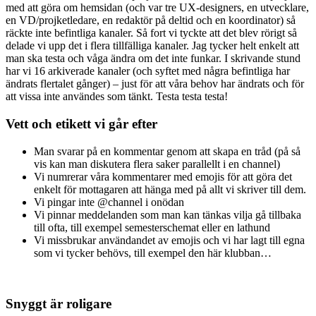
med att göra om hemsidan (och var tre UX-designers, en utvecklare,
en VD/projketledare, en redaktör på deltid och en koordinator) så
räckte inte befintliga kanaler. Så fort vi tyckte att det blev rörigt så
delade vi upp det i flera tillfälliga kanaler. Jag tycker helt enkelt att
man ska testa och våga ändra om det inte funkar. I skrivande stund
har vi 16 arkiverade kanaler (och syftet med några befintliga har
ändrats flertalet gånger) – just för att våra behov har ändrats och för
att vissa inte användes som tänkt. Testa testa testa!
Vett och etikett vi går efter
Man svarar på en kommentar genom att skapa en tråd (på så
vis kan man diskutera flera saker parallellt i en channel)
Vi numrerar våra kommentarer med emojis för att göra det
enkelt för mottagaren att hänga med på allt vi skriver till dem.
Vi pingar inte @channel i onödan
Vi pinnar meddelanden som man kan tänkas vilja gå tillbaka
till ofta, till exempel semesterschemat eller en lathund
Vi missbrukar användandet av emojis och vi har lagt till egna
som vi tycker behövs, till exempel den här klubban…
Snyggt är roligare